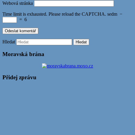
Webová stránka
Time limit is exhausted. Please reload the CAPTCHA.
sedm
−
=
6
Hledat
Moravská brána
Přidej zprávu