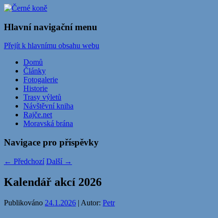
Stránky cyklistického oddílu TJ Sokol
Černé koně
Hlavní navigační menu
Černotín
Přejít k hlavnímu obsahu webu
Domů
Články
Fotogalerie
Historie
Trasy výletů
Návštěvní kniha
Rajče.net
Moravská brána
Navigace pro příspěvky
←
Předchozí
Další
→
Kalendář akcí 2026
Publikováno
24.1.2026
| Autor:
Petr