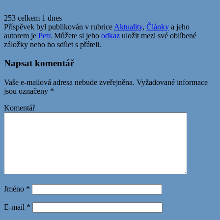
253 celkem
1 dnes
Příspěvek byl publikován v rubrice
Aktuality
,
Články
a jeho
autorem je
Petr
. Můžete si jeho
odkaz
uložit mezi své oblíbené
záložky nebo ho sdílet s přáteli.
Napsat komentář
Vaše e-mailová adresa nebude zveřejněna.
Vyžadované informace
jsou označeny
*
Komentář
Jméno
*
E-mail
*