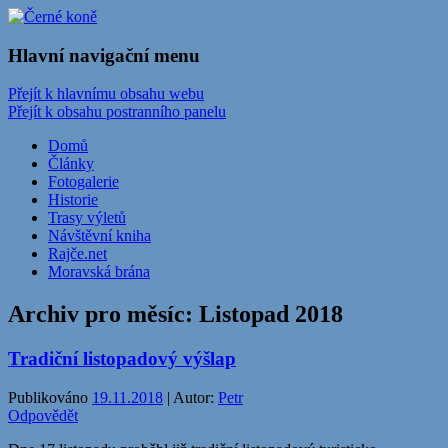
Stránky cyklistického oddílu TJ Sokol
Černé koně
Hlavní navigační menu
Černotín
Přejít k hlavnímu obsahu webu
Přejít k obsahu postranního panelu
Domů
Články
Fotogalerie
Historie
Trasy výletů
Návštěvní kniha
Rajče.net
Moravská brána
Archiv pro měsíc:
Listopad 2018
Tradiční listopadový výšlap
Publikováno
19.11.2018
| Autor:
Petr
Odpovědět