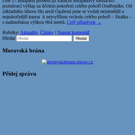
Dne 17.listopadu proběhl již tradiční listopadový turisticko-
poznávací výšlap za účelem pokoření celého pohoří Ondřejníku. Od
základního tábora Ski areál Opálená jsme se vydali nejstrmější a
nejnáročnější trasou k nejvyššímu vrcholu celého pohoří – Skalka –
s nadmořskou výškou 964 metrů.
Celý příspěvek
→
Rubriky:
Aktuality
,
Články
|
Napsat komentář
Hledat
Moravská brána
Přidej zprávu