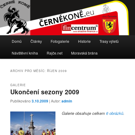
Stránky cyklistického oddílu TJ Sokol Černotín
Černé koně
Hlavní
Domů
Články
Fotogalerie
Historie
Trasy výletů
Přejít
Přejít
navigační
menu
Návštěvní kniha
Rajče.net
Moravská brána
k
k
hlavnímu
obsahu
ARCHIV PRO MĚSÍC:
ŘÍJEN 2009
obsahu
postranního
GALERIE
Ukončení sezony 2009
webu
panelu
Publikováno
3.10.2009
| Autor:
admin
Galerie obsahuje celkem
6 obrázků
.