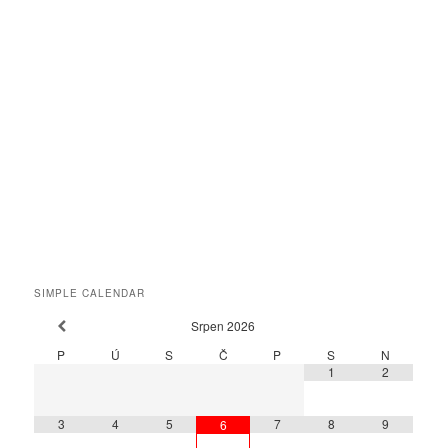
SIMPLE CALENDAR
Srpen
2026
P
Ú
S
Č
P
S
N
1
2
3
4
5
7
8
9
6