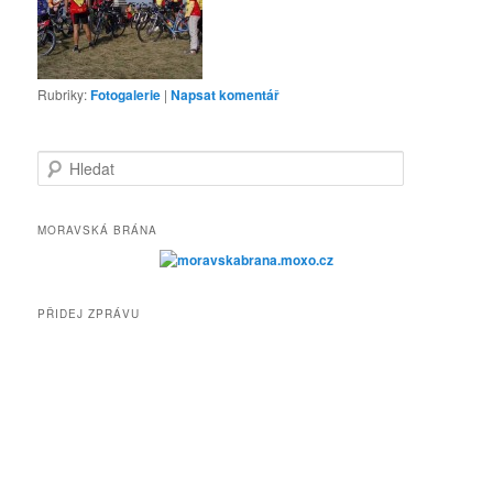
Rubriky:
Fotogalerie
|
Napsat komentář
H
l
e
d
MORAVSKÁ BRÁNA
a
t
PŘIDEJ ZPRÁVU