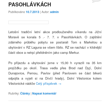
PASOHLÁVKÁCH
Publikováno
10.7.2013
| Autor:
admin
Letošní tradiční letní akce prodlouženého víkendu na Jižní
Moravě se konala 5 .- 7. 7. v Pasohlávkách. O zajištění
zdárného průběhu pobytu se postarali Tom s Markétou a
ubytování v RZ Laguna se všem líbilo. RZ se nachází v klidnější
části obce a netrpí přelidněním jako camp Merkur.
Po příjezdu a ubytování jsme v 15,00 h vyrazili na 35 km
projížďku po okolí. Trasa vedla přes Brod nad Dyjí, Dolní
Dunajovice, Pernou, Pavlov (před Pavlovem se část bikerů
odpojila a vyjeli si na Dívčí hrady), Dolní Věstonice kolem
Věstonické nádrže
Celý příspěvek
→
Rubriky:
Články
|
Napsat komentář