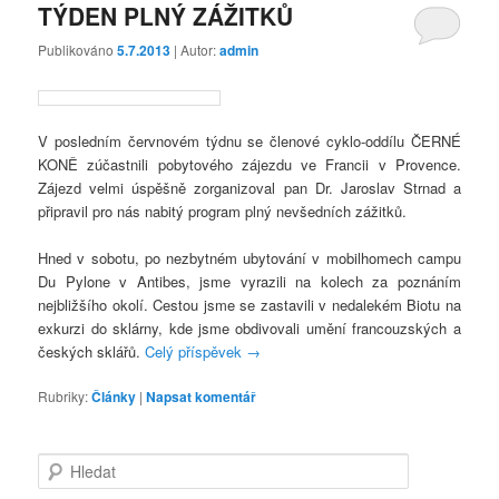
TÝDEN PLNÝ ZÁŽITKŮ
Publikováno
5.7.2013
| Autor:
admin
V posledním červnovém týdnu se členové cyklo-oddílu ČERNÉ
KONĚ zúčastnili pobytového zájezdu ve Francii v Provence.
Zájezd velmi úspěšně zorganizoval pan Dr. Jaroslav Strnad a
připravil pro nás nabitý program plný nevšedních zážitků.
Hned v sobotu, po nezbytném ubytování v mobilhomech campu
Du Pylone v Antibes, jsme vyrazili na kolech za poznáním
nejbližšího okolí. Cestou jsme se zastavili v nedalekém Biotu na
exkurzi do sklárny, kde jsme obdivovali umění francouzských a
českých sklářů.
Celý příspěvek
→
Rubriky:
Články
|
Napsat komentář
H
l