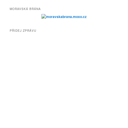
e
d
MORAVSKÁ BRÁNA
a
t
PŘIDEJ ZPRÁVU