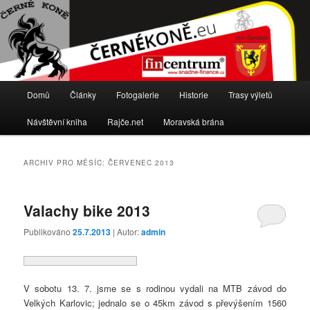
Stránky cyklistického oddílu TJ Sokol Černotín
Černé koně
Hlavní
Domů
Články
Fotogalerie
Historie
Trasy výletů
Přejít
Přejít
navigační
menu
Návštěvní kniha
Rajče.net
Moravská brána
k
k
hlavnímu
obsahu
ARCHIV PRO MĚSÍC:
ČERVENEC 2013
obsahu
postranního
Valachy bike 2013
webu
panelu
Publikováno
25.7.2013
| Autor:
admin
V sobotu 13. 7. jsme se s rodinou vydali na MTB závod do
Velkých Karlovic; jednalo se o 45km závod s převýšením 1560