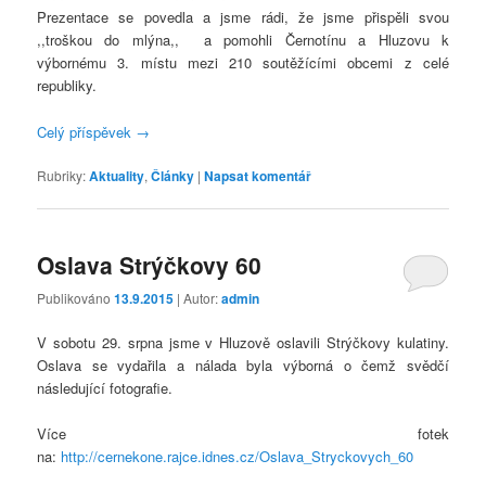
Prezentace se povedla a jsme rádi, že jsme přispěli svou
,,troškou do mlýna,, a pomohli Černotínu a Hluzovu k
výbornému 3. místu mezi 210 soutěžícími obcemi z celé
republiky.
Celý příspěvek
→
Rubriky:
Aktuality
,
Články
|
Napsat komentář
Oslava Strýčkovy 60
Publikováno
13.9.2015
| Autor:
admin
V sobotu 29. srpna jsme v Hluzově oslavili Strýčkovy kulatiny.
Oslava se vydařila a nálada byla výborná o čemž svědčí
následující fotografie.
Více fotek
na:
http://cernekone.rajce.idnes.cz/Oslava_Stryckovych_60