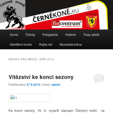
Stránky cyklistického oddílu TJ Sokol Černotín
Černé koně
Hlavní
Domů
Články
Fotogalerie
Historie
Trasy výletů
Přejít
Přejít
navigační
menu
Návštěvní kniha
Rajče.net
Moravská brána
k
k
hlavnímu
obsahu
ARCHIV PRO MĚSÍC:
ZÁŘÍ 2015
obsahu
postranního
Vítězství ke konci sezony
webu
panelu
Publikováno
27.9.2015
| Autor:
admin
Ke konci sezóny 19. 9. vyrazili zástupci Černých koňů na