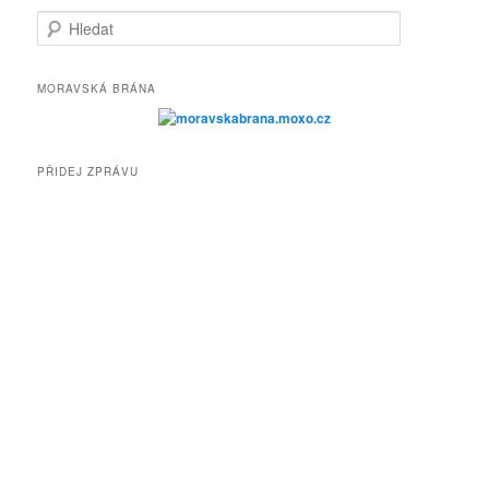
H
l
e
d
MORAVSKÁ BRÁNA
a
t
PŘIDEJ ZPRÁVU