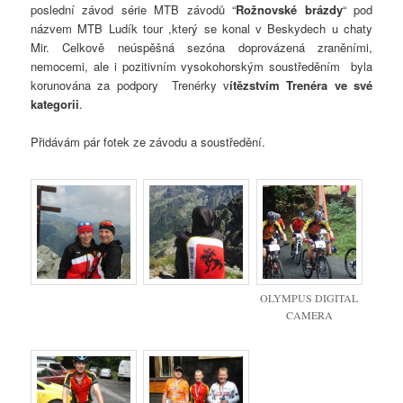
poslední závod série MTB závodů “
Rožnovské brázdy
“ pod
názvem MTB Ludík tour ,který se konal v Beskydech u chaty
Mir. Celkově neúspěšná sezóna doprovázená zraněními,
nemocemi, ale i pozitivním vysokohorským soustředěním byla
korunována za podpory Trenérky v
ítězstvím Trenéra ve své
kategorii
.
Přidávám pár fotek ze závodu a soustředění.
OLYMPUS DIGITAL
CAMERA