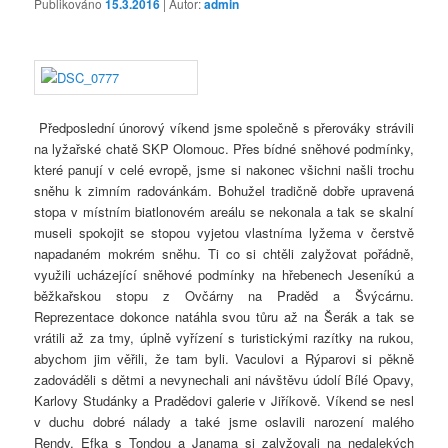
Publikováno
15.3.2016
| Autor:
admin
Předposlední únorový víkend jsme společně s přerováky strávili
na lyžařské chatě SKP Olomouc. Přes bídné sněhové podmínky,
které panují v celé evropě, jsme si nakonec všichni našli trochu
sněhu k zimním radovánkám. Bohužel tradičně dobře upravená
stopa v místním biatlonovém areálu se nekonala a tak se skalní
museli spokojit se stopou vyjetou vlastníma lyžema v čerstvě
napadaném mokrém sněhu. Ti co si chtěli zalyžovat pořádně,
využili ucházející sněhové podmínky na hřebenech Jeseníkú a
běžkařskou stopu z Ovčárny na Praděd a Švýcárnu.
Reprezentace dokonce natáhla svou tůru až na Šerák a tak se
vrátili až za tmy, úplně vyřízení s turistickými razítky na rukou,
abychom jim věřili, že tam byli. Vaculovi a Rýparovi si pěkně
zadováděli s dětmi a nevynechali ani návštěvu údolí Bílé Opavy,
Karlovy Studánky a Pradědovi galerie v Jiříkově. Víkend se nesl
v duchu dobré nálady a také jsme oslavili narození malého
Rendy. Efka s Tondou a Janama si zalyžovali na nedalekých