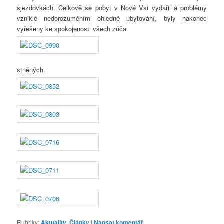
sjezdovkách. Celkově se pobyt v Nové Vsi vydařil a problémy
vzniklé nedorozuměním ohledně ubytování, byly nakonec
vyřešeny ke spokojenosti všech zúča
stněných.
Rubriky:
Aktuality
,
Články
|
Napsat komentář