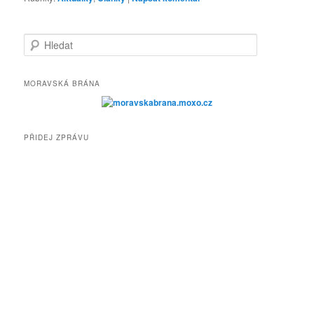
H
l
e
d
MORAVSKÁ BRÁNA
a
t
PŘIDEJ ZPRÁVU