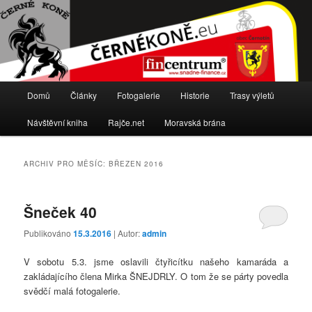
Stránky cyklistického oddílu TJ Sokol Černotín
Černé koně
Hlavní
Domů
Články
Fotogalerie
Historie
Trasy výletů
Přejít
Přejít
navigační
menu
Návštěvní kniha
Rajče.net
Moravská brána
k
k
hlavnímu
obsahu
ARCHIV PRO MĚSÍC:
BŘEZEN 2016
obsahu
postranního
Šneček 40
webu
panelu
Publikováno
15.3.2016
| Autor:
admin
V sobotu 5.3. jsme oslavili čtyřicítku našeho kamaráda a
zakládajícího člena Mirka ŠNEJDRLY. O tom že se párty povedla
svědčí malá fotogalerie.