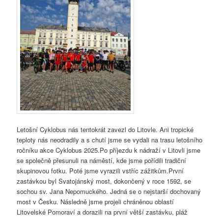
Letošní Cyklobus nás tentokrát zavezl do Litovle. Ani tropické
teploty nás neodradily a s chutí jsme se vydali na trasu letošního
ročníku akce Cyklobus 2025.Po příjezdu k nádraží v Litovli jsme
se společně přesunuli na náměstí, kde jsme pořídili tradiční
skupinovou fotku. Poté jsme vyrazili vstříc zážitkům.
První
zastávkou byl Svatojánský most, dokončený v roce 1592, se
sochou sv. Jana Nepomuckého. Jedná se o nejstarší dochovaný
most v Česku. Následně jsme projeli chráněnou oblastí
Litovelské Pomoraví a dorazili na první větší zastávku, pláž