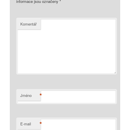
informace jsou označeny
*
Komentář
*
Jméno
*
E-mail