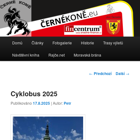
Stránky cyklistického oddílu TJ Sokol Černotín
Černé koně
Hlavní
Domů
Články
Fotogalerie
Historie
Trasy výletů
Přejít
navigační
menu
Návštěvní kniha
Rajče.net
Moravská brána
k
hlavnímu
Navigace
←
Předchozí
Další
→
pro
obsahu
příspěvky
Cyklobus 2025
webu
Publikováno
17.8.2025
| Autor:
Petr