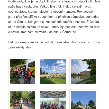
Poděbrady, kde jsme doplnili tekutiny a krátce si odpočinuli. Dále
naše trasa vedla přes Velkou Bystřici, Tršice se zajímavou
sochou žáby, kterou najdete i v obecním znaku. Pokračovali
jsme přes Veselíčko se zámkem a přilehlou zámeckou zahradou
až do Oseka, kde jsme si zaslouženě dopřáli zmrzlinu. Z Oseka
už to nebylo daleko ke splavu, který byl poslední zastávkou dne,
a odtud jsme zamířili rovnou do cíle v Černotíně.
Děkuji všem, kteří se zúčastnili, trasu letošního ročníku si užili a
zase někdy ahoj.